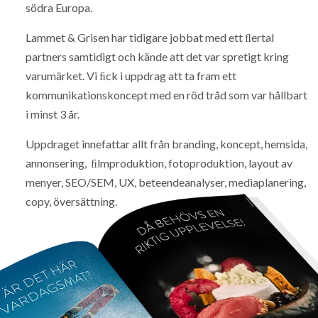
södra Europa.
Lammet & Grisen har tidigare jobbat med ett ﬂertal
partners samtidigt och kände att det var spretigt kring
varumärket. Vi ﬁck i uppdrag att ta fram ett
kommunikationskoncept med en röd tråd som var hållbart
i minst 3 år.
Uppdraget innefattar allt från branding, koncept, hemsida,
annonsering, ﬁlmproduktion, fotoproduktion, layout av
menyer, SEO/SEM, UX, beteendeanalyser, mediaplanering,
copy, översättning.